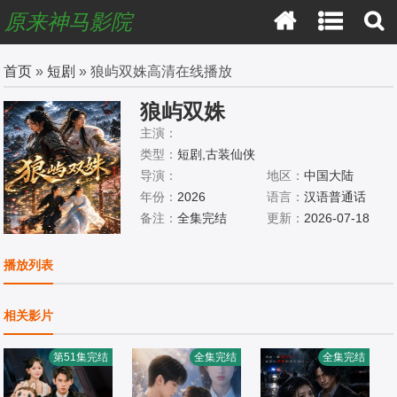
原来神马影院
首页
»
短剧
» 狼屿双姝高清在线播放
狼屿双姝
主演：
类型：
短剧,古装仙侠
导演：
地区：
中国大陆
年份：
2026
语言：
汉语普通话
备注：
全集完结
更新：
2026-07-18
播放列表
相关影片
第51集完结
全集完结
全集完结