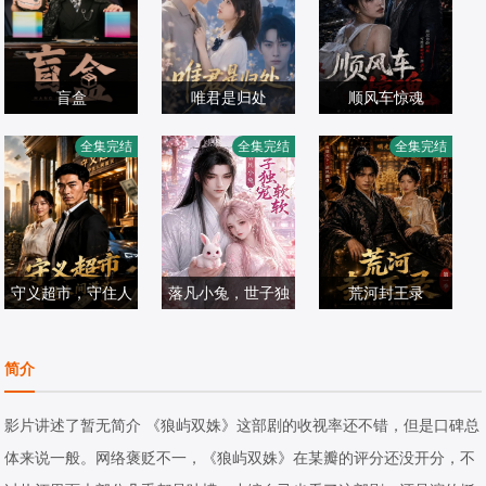
盲盒
唯君是归处
顺风车惊魂
全集完结
全集完结
全集完结
短剧
短剧
短剧
2025/中国大陆
2026/中国大陆
2026/中国大陆
守义超市，守住人
落凡小兔，世子独
荒河封王录
间道义
宠软软
短剧
短剧
短剧
简介
2026/中国大陆
2026/中国大陆
2026/中国大陆
影片讲述了暂无简介 《狼屿双姝》这部剧的收视率还不错，但是口碑总
体来说一般。网络褒贬不一，《狼屿双姝》在某瓣的评分还没开分，不