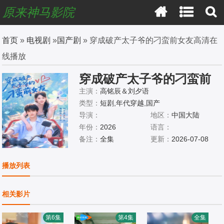
原来神马影院
首页
»
电视剧
»
国产剧
» 穿成破产太子爷的刁蛮前女友高清在
线播放
穿成破产太子爷的刁蛮前
女友
主演：
高铭辰＆刘夕语
类型：
短剧,年代穿越,国产
导演：
地区：
中国大陆
年份：
2026
语言：
备注：
全集
更新：
2026-07-08
播放列表
相关影片
第6集
第4集
全集