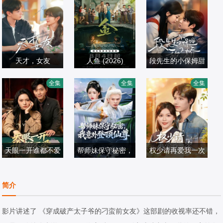
天才，女友
人鱼 (2026)
段先生的小保姆甜
田曦薇,胡一天,赖
刘孜,张开泰,黄杨
姜云蛟＆周智轩
又娇
全集
全集
全集
伟明,安沺,夏浩然
国产剧
钿甜,董勇,张帆,陈
国产剧
国产剧
2026/中国大陆
创,何思甜,张棪琰,
2026/中国大陆
2026/中国大陆
罗海琼,是安,赵健,
段钰,董向荣,薛佳
天眼一开谁都不爱
凝,方晓东,李庆誉,
帮师妹保守秘密，
权少请再爱我一次
杨一＆李丹妮
张译文
翟炯＆顾子衿＆张
我意外登顶仙尊
张海文＆张京妙仪
国产剧
贻杰
国产剧
国产剧
简介
2026/中国大陆
2026/中国大陆
2026/中国大陆
影片讲述了 《穿成破产太子爷的刁蛮前女友》这部剧的收视率还不错，