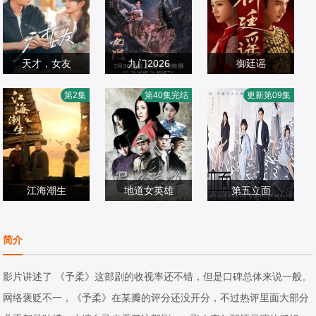
天才，女友
九门2026
御廷谣
田曦薇,胡一天,赖
陈瑶,李乃文,释小
吴谨言,陈哲远,梁
第2集
第40集完结
更新第09集
伟明,安沺,夏浩然
国产剧
龙,应昊茗,王劲松,
国产剧
永棋,赵昭仪,张南
国产剧
2026/中国大陆
胡耘豪,季肖冰,陈
2026/中国大陆
2026/中国大陆
伟霆,徐正溪,曾舜
晞,王奕婷
江海潮生
地道女英雄
第五立面
何冰,杨立新,郝
王雅捷,张桐,果靖
张陆,奚望,鲁佳妮,
平,,王鸥,海一天
国产剧
霖,赵子惠,杨子骅,
国产剧
王之一
国产剧
简介
2026/中国大陆
瑛子
2016/中国大陆
2026/中国大陆
影片讲述了 《予柔》这部剧的收视率还不错，但是口碑总体来说一般。
网络褒贬不一，《予柔》在某瓣的评分还没开分，不过热评里面大部分