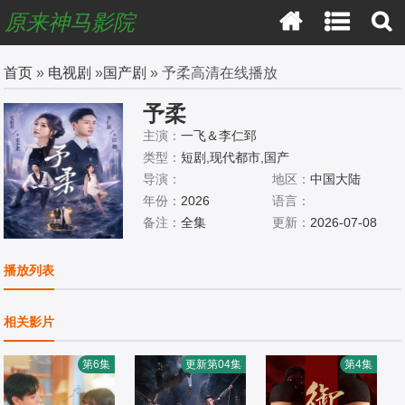
原来神马影院
首页
»
电视剧
»
国产剧
» 予柔高清在线播放
予柔
主演：
一飞＆李仁郅
类型：
短剧,现代都市,国产
导演：
地区：
中国大陆
年份：
2026
语言：
备注：
全集
更新：
2026-07-08
播放列表
相关影片
第6集
更新第04集
第4集