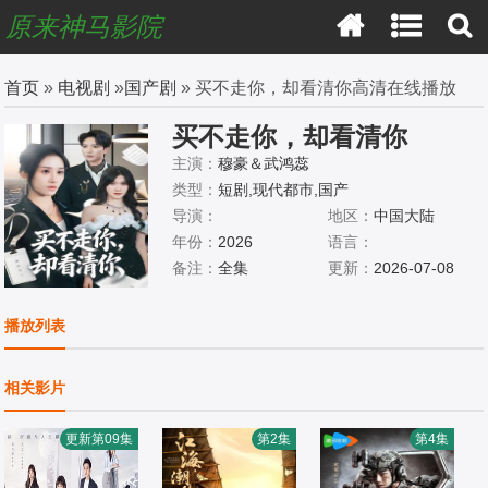
原来神马影院
首页
»
电视剧
»
国产剧
» 买不走你，却看清你高清在线播放
买不走你，却看清你
主演：
穆豪＆武鸿蕊
类型：
短剧,现代都市,国产
导演：
地区：
中国大陆
年份：
2026
语言：
备注：
全集
更新：
2026-07-08
播放列表
相关影片
更新第09集
第2集
第4集