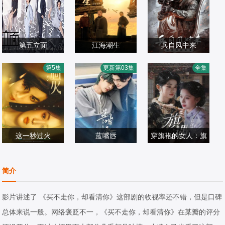
第五立面
江海潮生
兵自风中来
张陆,奚望,鲁佳妮,
何冰,杨立新,郝
欧豪,,蓝盈莹,丁勇
第5集
更新第03集
全集
王之一
国产剧
平,,王鸥,海一天
国产剧
岱,史兰芽,刘奕君
国产剧
2026/中国大陆
2026/中国大陆
2026/中国大陆
这一秒过火
蓝嘴唇
穿旗袍的女人：旗
张凌赫,王楚然,付
魏林嶼,藍劭澐
椰椰＆哲宇
遇
辛博,徐振轩,鹤秋,
国产剧
国产剧
国产剧
简介
王籽苏,胡杏儿,沙
2026/中国大陆
2026/大陆
2026/中国大陆
宝亮,吴莫愁,毛孩,
影片讲述了 《买不走你，却看清你》这部剧的收视率还不错，但是口碑
鹿骐,苇青,刘令姿,
总体来说一般。网络褒贬不一，《买不走你，却看清你》在某瓣的评分