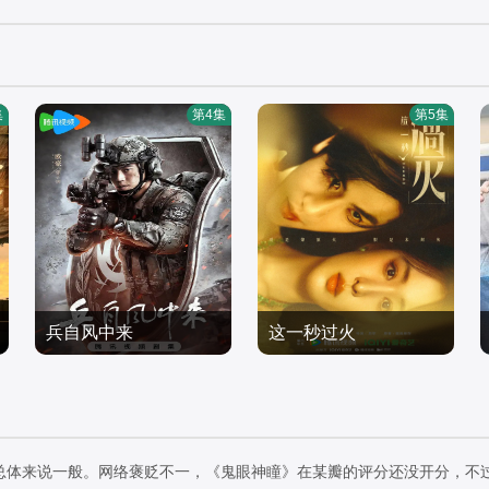
集
第4集
第5集
兵自风中来
这一秒过火
欧豪,,蓝盈莹,丁勇岱,史兰
张凌赫,王楚然,付辛博,徐
芽,刘奕君
国产剧
振轩,鹤秋,王籽苏,胡杏儿,
国产剧
2026/中国大陆
沙宝亮,吴莫愁,毛孩,鹿骐,
2026/中国大陆
苇青,刘令姿,康可人,陈东
总体来说一般。网络褒贬不一，《鬼眼神瞳》在某瓣的评分还没开分，不