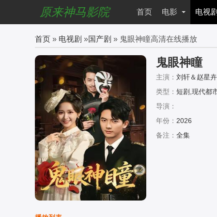
原来神马影院
首页
电影
电视
首页
»
电视剧
»
国产剧
» 鬼眼神瞳高清在线播放
鬼眼神瞳
主演：
刘轩＆赵星卉
类型：
短剧,现代都市
导演：
年份：
2026
备注：
全集