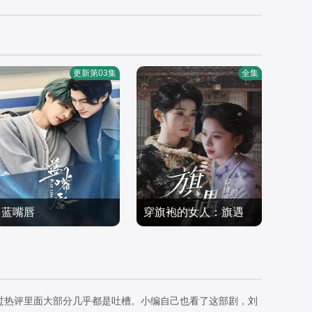
更新第03集
全集
蓝嘴唇
穿旗袍的女人：旗遇
魏林嶼,藍劭澐
椰椰＆哲宇
国产剧
国产剧
2026/大陆
2026/中国大陆
过热评里面大部分几乎都是吐槽。小编自己也看了这部剧，刘