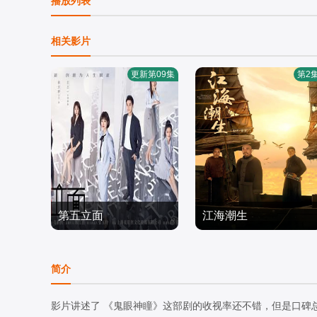
播放列表
相关影片
更新第09集
第2
第五立面
江海潮生
张陆,奚望,鲁佳妮,王之一
何冰,杨立新,郝平,,王鸥,海
国产剧
一天
国产剧
简介
2026/中国大陆
2026/中国大陆
影片讲述了 《鬼眼神瞳》这部剧的收视率还不错，但是口碑