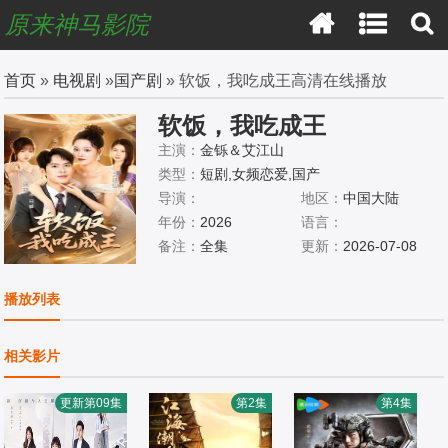
原来神马影院
首页
»
电视剧
»
国产剧
» 软饭，我吃成王高清在线播放
软饭，我吃成王
主演：
金铄＆艾江山
类型：
短剧,女频恋爱,国产
导演：
地区：
中国大陆
年份：
2026
语言：
备注：
全集
更新：
2026-07-08
播放列表
相关影片
更新第09集
第2集
第4集