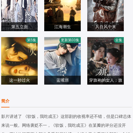
第五立面
江海潮生
兵自风中来
张陆,奚望,鲁佳妮,
何冰,杨立新,郝
欧豪,,蓝盈莹,丁勇
第5集
更新第03集
全集
王之一
国产剧
平,,王鸥,海一天
国产剧
岱,史兰芽,刘奕君
国产剧
2026/中国大陆
2026/中国大陆
2026/中国大陆
这一秒过火
蓝嘴唇
穿旗袍的女人：旗
张凌赫,王楚然,付
魏林嶼,藍劭澐
椰椰＆哲宇
遇
辛博,徐振轩,鹤秋,
国产剧
国产剧
国产剧
简介
王籽苏,胡杏儿,沙
2026/中国大陆
2026/大陆
2026/中国大陆
宝亮,吴莫愁,毛孩,
影片讲述了 《软饭，我吃成王》这部剧的收视率还不错，但是口碑总体
鹿骐,苇青,刘令姿,
来说一般。网络褒贬不一，《软饭，我吃成王》在某瓣的评分还没开