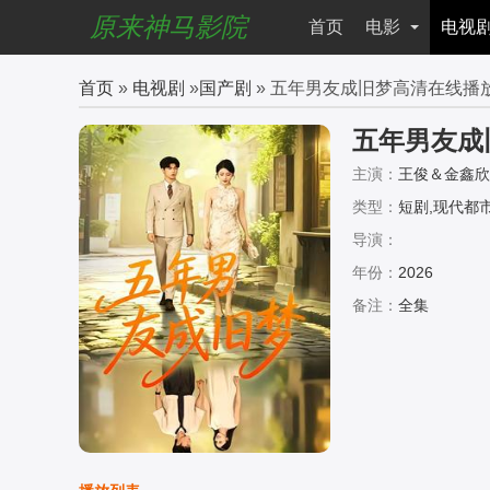
原来神马影院
首页
电影
电视
首页
»
电视剧
»
国产剧
» 五年男友成旧梦高清在线播
五年男友成
主演：
王俊＆金鑫欣
类型：
短剧,现代都市
导演：
年份：
2026
备注：
全集