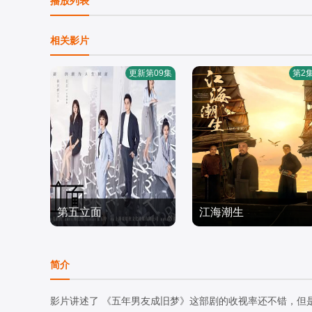
播放列表
相关影片
更新第09集
第2
第五立面
江海潮生
张陆,奚望,鲁佳妮,王之一
何冰,杨立新,郝平,,王鸥,海
国产剧
一天
国产剧
简介
2026/中国大陆
2026/中国大陆
影片讲述了 《五年男友成旧梦》这部剧的收视率还不错，但