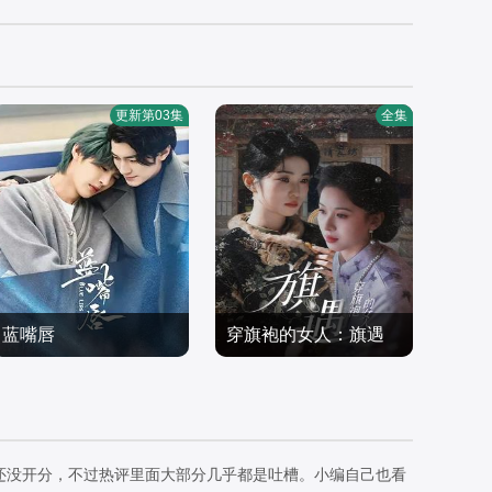
更新第03集
全集
蓝嘴唇
穿旗袍的女人：旗遇
魏林嶼,藍劭澐
椰椰＆哲宇
国产剧
国产剧
2026/大陆
2026/中国大陆
还没开分，不过热评里面大部分几乎都是吐槽。小编自己也看