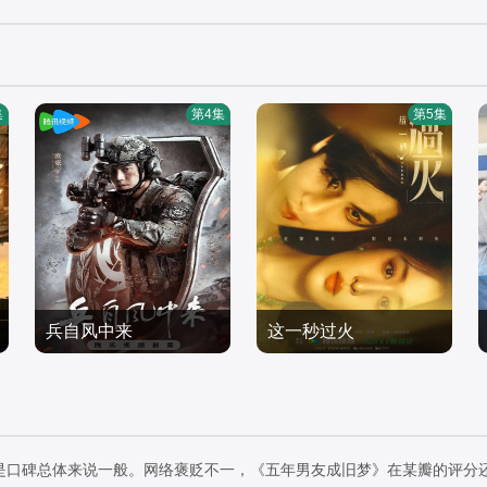
集
第4集
第5集
兵自风中来
这一秒过火
欧豪,,蓝盈莹,丁勇岱,史兰
张凌赫,王楚然,付辛博,徐
芽,刘奕君
国产剧
振轩,鹤秋,王籽苏,胡杏儿,
国产剧
2026/中国大陆
沙宝亮,吴莫愁,毛孩,鹿骐,
2026/中国大陆
苇青,刘令姿,康可人,陈东
是口碑总体来说一般。网络褒贬不一，《五年男友成旧梦》在某瓣的评分