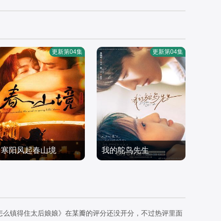
更新第04集
更新第04集
寒阳风起春山境
我的鸵鸟先生
刘竞屿,熊艺文,郭宗旭,何
常铖,董璇,傅迦,许淇杰,苏
家凯
国产剧
晓彤,宋雨霏,何洛洛,贾笑
国产剧
2026/台湾
涵,方晓东,陈冠甯,王若衫,
2026/中国大陆
胡晓龙
怎么镇得住太后娘娘》在某瓣的评分还没开分，不过热评里面