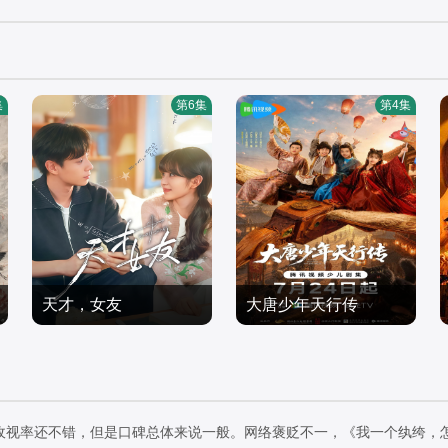
集
第6集
第4集
天才，女友
大唐少年天行传
田曦薇,胡一天,赖伟明,安
王培熙,卢思宇,石夏沫,汪
沺,夏浩然
国产剧
轩宇
国产剧
2026/中国大陆
2026/中国大陆
收视率还不错，但是口碑总体来说一般。网络褒贬不一，《我一个纨绔，