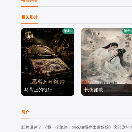
播放列表
相关影片
第4集
第6
马背上的银行
长夜如歌
姬晓飞,王芳政,王全有,阎
胡亦瑶,张景昀,刘尚麟,俐
妮,郭烁杰
国产剧
乐,汪子夕
国产剧
简介
2026/中国大陆
2026/中国大陆
影片讲述了 《我一个纨绔，怎么镇得住太后娘娘》这部剧的