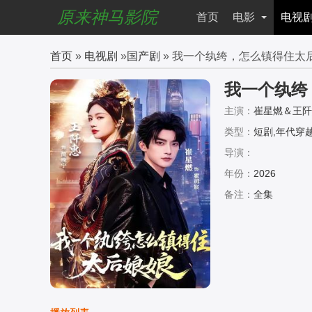
原来神马影院
首页
电影
电视
首页
»
电视剧
»
国产剧
» 我一个纨绔，怎么镇得住太
我一个纨绔
主演：
崔星燃＆王阡
类型：
短剧,年代穿越
导演：
年份：
2026
备注：
全集