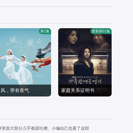
第1集
更新第01集
风，带有香气
家庭关系证明书
见上爱,上坂树里,水野美
朴世荣,韩高恩,林志恩,成
纪,早坂美海,小林隆,小林
日韩剧
伊言,朴率拉,徐道永,全胜
日韩剧
虎之介,津崎史郎,岩瀬顕
2026/日本
彬
2026/韩国
子,三浦贵大,根岸季衣,大
评里面大部分几乎都是吐槽。小编自己也看了这部