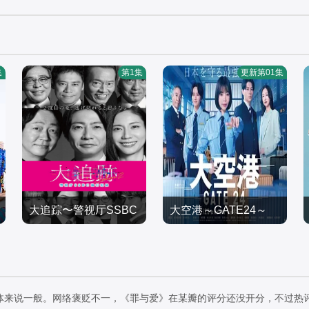
集
第1集
更新第01集
大追踪〜警视厅SSBC
大空港～GATE24～
大森南朋,相叶雅纪,松下
强行犯系〜 第二季
奈绪
日韩剧
日韩剧
2026/日本
2026/
体来说一般。网络褒贬不一，《罪与爱》在某瓣的评分还没开分，不过热