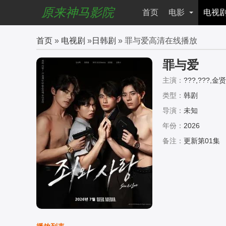
原来神马影院
首页
电影
电视
首页
»
电视剧
»
日韩剧
» 罪与爱高清在线播放
罪与爱
主演：
???,???,金贤
类型：
韩剧
导演：
未知
年份：
2026
备注：
更新第01集