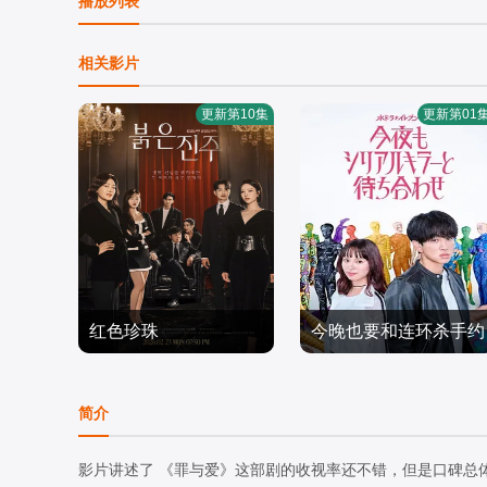
播放列表
相关影片
更新第10集
更新第01
红色珍珠
今晚也要和连环杀手约
李元宗,李代延,金宣敬,李
横山裕,关水渚
会
甫姫,朴真熙,韩振熙,李应
日韩剧
日韩剧
简介
敬,金惠仙,???,??
2026/韩国
2026/日本
影片讲述了 《罪与爱》这部剧的收视率还不错，但是口碑总