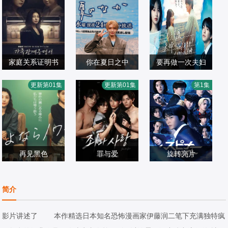
家庭关系证明书
你在夏日之中
要再做一次夫妇
朴世荣,韩高恩,林
奥智哉,杢代和人,
森迫永依,前田公
吗？～伪装夫妇～
更新第01集
更新第01集
第1集
志恩,成伊言,朴率
日韩剧
芳村宗治郎,平川
日韩剧
辉,桃月梨子,武田
日韩剧
拉,徐道永,全胜彬
2026/韩国
圣大,驹井莲,今井
2026/日本
航平,岛崎遥香,滨
2026/日本
柊斗,大下ヒロト
田麻里,高岛礼子
再见黑色
罪与爱
旋转亮片
小池荣子,北香那,
???,???,金贤
加藤清史郎,萩原
冈山天音,户田惠
日韩剧
叙,???
日韩剧
护,奥野壮,高桥侃,
日韩剧
简介
子,渡部笃郎
2026/日本
2026/韩国
伊藤明日阳,桃儿,
2026/日本
吉泽要人,骏河太
影片讲述了 本作精选日本知名恐怖漫画家伊藤润二笔下充满独特疯