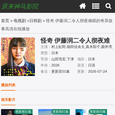
原来神马影院
首页
»
电视剧
»
日韩剧
» 怪奇 伊藤润二令人彻夜难眠的奇异故
事高清在线播放
怪奇 伊藤润二令人彻夜难
眠的奇异故事
主演：
村上虹郎,细田佳央太,真木阳子,圆井湾,
坂元爱登,石原良纯,杉田雷麟,中村里帆,樋口日
类型：
日本
奈,山崎七海,齐藤渚,斋藤润,恒松祐里
导演：
山田笃宏,下津
地区：
日本
优太,近藤亮太
年份：
2026
语言：
日语
备注：
更新至01集
更新：
2026-07-24
播放列表
相关影片
更新第01集
更新第01集
更新第03集