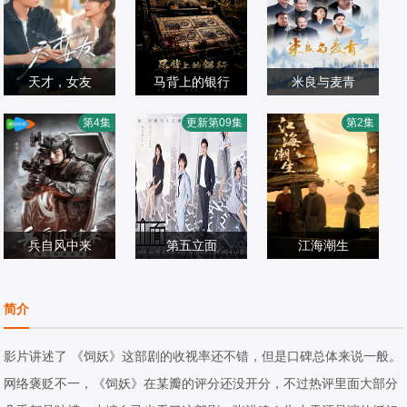
天才，女友
马背上的银行
米良与麦青
田曦薇,胡一天,赖
姬晓飞,王芳政,王
赵波,瑛子,来喜,杜
第4集
更新第09集
第2集
伟明,安沺,夏浩然
国产剧
全有,阎妮,郭烁杰
国产剧
沁怡
国产剧
2026/中国大陆
2026/中国大陆
2026/中国大陆
兵自风中来
第五立面
江海潮生
欧豪,,蓝盈莹,丁勇
张陆,奚望,鲁佳妮,
何冰,杨立新,郝
岱,史兰芽,刘奕君
国产剧
王之一
国产剧
平,,王鸥,海一天
国产剧
简介
2026/中国大陆
2026/中国大陆
2026/中国大陆
影片讲述了 《饲妖》这部剧的收视率还不错，但是口碑总体来说一般。
网络褒贬不一，《饲妖》在某瓣的评分还没开分，不过热评里面大部分