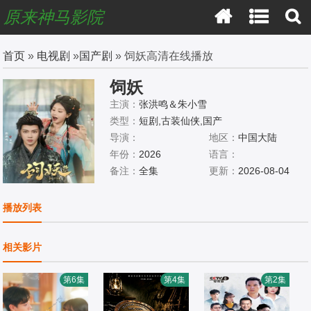
原来神马影院
首页
»
电视剧
»
国产剧
» 饲妖高清在线播放
饲妖
主演：
张洪鸣＆朱小雪
类型：
短剧,古装仙侠,国产
导演：
地区：
中国大陆
年份：
2026
语言：
备注：
全集
更新：
2026-08-04
播放列表
相关影片
第6集
第4集
第2集