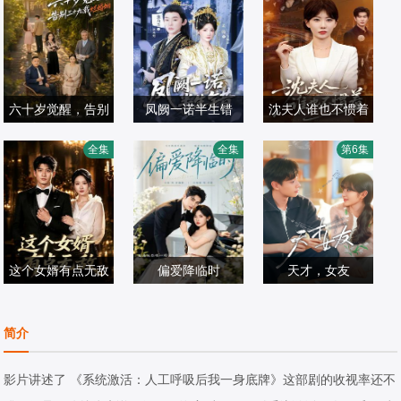
六十岁觉醒，告别
凤阙一诺半生错
沈夫人谁也不惯着
王晨＆盛洋＆雍青
三十九载烂婚姻
张力壬＆孟璐
范瑞雪＆宋骏
全集
全集
第6集
青
国产剧
国产剧
国产剧
2026/中国大陆
2026/中国大陆
2026/中国大陆
这个女婿有点无敌
偏爱降临时
天才，女友
苏泓奕＆秦璐瑶
左铭＆汪海敏
田曦薇,胡一天,赖
国产剧
国产剧
伟明,安沺,夏浩然
国产剧
简介
2026/中国大陆
2026/中国大陆
2026/中国大陆
影片讲述了 《系统激活：人工呼吸后我一身底牌》这部剧的收视率还不