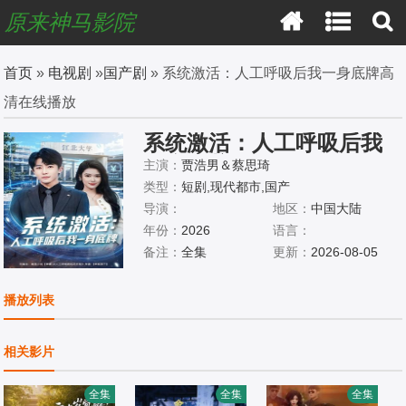
原来神马影院
首页
»
电视剧
»
国产剧
» 系统激活：人工呼吸后我一身底牌高
清在线播放
系统激活：人工呼吸后我
一身底牌
主演：
贾浩男＆蔡思琦
类型：
短剧,现代都市,国产
导演：
地区：
中国大陆
年份：
2026
语言：
备注：
全集
更新：
2026-08-05
播放列表
相关影片
全集
全集
全集