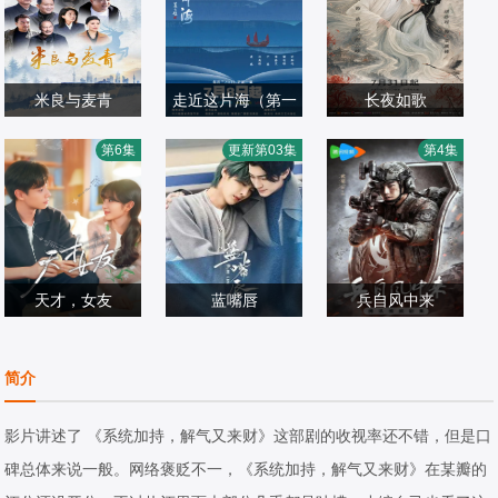
米良与麦青
走近这片海（第一
长夜如歌
赵波,瑛子,来喜,杜
季）
胡亦瑶,张景昀,刘
第6集
更新第03集
第4集
沁怡
国产剧
国产剧
尚麟,俐乐,汪子夕
国产剧
2026/中国大陆
2026/中国大陆
2026/中国大陆
天才，女友
蓝嘴唇
兵自风中来
田曦薇,胡一天,赖
魏林嶼,藍劭澐
欧豪,,蓝盈莹,丁勇
伟明,安沺,夏浩然
国产剧
国产剧
岱,史兰芽,刘奕君
国产剧
简介
2026/中国大陆
2026/大陆
2026/中国大陆
影片讲述了 《系统加持，解气又来财》这部剧的收视率还不错，但是口
碑总体来说一般。网络褒贬不一，《系统加持，解气又来财》在某瓣的