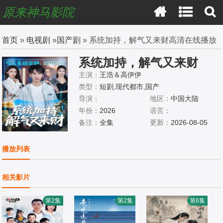
原来神马影院
首页
»
电视剧
»
国产剧
» 系统加持，解气又来财高清在线播放
系统加持，解气又来财
主演：
王浩＆高伊伊
类型：
短剧,现代都市,国产
导演：
地区：
中国大陆
年份：
2026
语言：
备注：
全集
更新：
2026-08-05
播放列表
相关影片
第2集
第2集
第6集