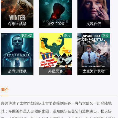
冬季：战场
虚空 2026
灵魂伴侣
唐纳德·塞罗内约
佐伊·坎宁安詹姆
莉莉·沙利文,,大卫
更新HD
正片
正片
翰尼·梅斯纳凯莉·
科幻片
斯·科斯莫埃洛伊
科幻片
·里达尔,克劳迪娅·
科幻片
吉尔伯特
2026/美国
斯·洛弗尔·安德森
2026/英国
杜米特,阿尔蒂·佛
2026/美国
鲁山,伊利亚·库克
超意识睡眠
外星恶客
太空海岸机密
斯特凡诺·阿科尔
Marshall,Thomps
杰森·雷布霍尔兹,
西,桑德拉·切卡莱
科幻片
on,Shirley,Patters
科幻片
亚历山大·马萨德,
科幻片
简介
利
2022/意大利
on,Kim,Spalding
1959/美国
萨曼莎·斯通西弗
2025/美国
影片讲述了太空作战部队士官姜森接到任务，将与大部队一起登陆地
球；夺回被外星人占领的家园，谁知舰队在登陆前遭到袭击，损失惨