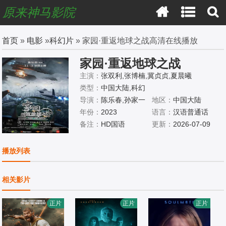
原来神马影院
首页
»
电影
»
科幻片
» 家园·重返地球之战高清在线播放
家园·重返地球之战
主演：
张双利,张博楠,冀贞贞,夏晨曦
类型：
中国大陆,科幻
导演：
陈乐春,孙家一
地区：
中国大陆
年份：
2023
语言：
汉语普通话
备注：
HD国语
更新：
2026-07-09
播放列表
相关影片
正片
正片
正片