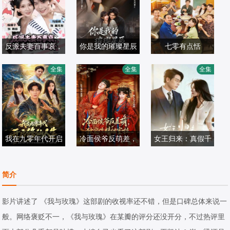
反派夫妻百事哀，
你是我的璀璨星辰
七零有点恬
马烁棋＆杨珊子
今天在哪搞破坏
鹿蓝予＆刘尊霖
彭丹丹＆陈霖生
全集
全集
全集
国产剧
国产剧
国产剧
2026/中国大陆
2026/中国大陆
2026/中国大陆
我在九零年代开启
冷面侯爷反萌差，
女王归来：真假千
宋骏＆吕怡萱
修仙人生
彭天瑞＆唐七七
独宠作精继室啦
温文娟＆岳玉航
金
国产剧
国产剧
国产剧
简介
2026/中国大陆
2026/中国大陆
2026/中国大陆
影片讲述了 《我与玫瑰》这部剧的收视率还不错，但是口碑总体来说一
般。网络褒贬不一，《我与玫瑰》在某瓣的评分还没开分，不过热评里