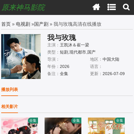
原来神马影院
首页
»
电视剧
»
国产剧
» 我与玫瑰高清在线播放
我与玫瑰
主演：
王凯沐＆崔一梁
类型：
短剧,现代都市,国产
导演：
地区：
中国大陆
年份：
2026
语言：
备注：
全集
更新：
2026-07-09
播放列表
相关影片
全集
全集
全集