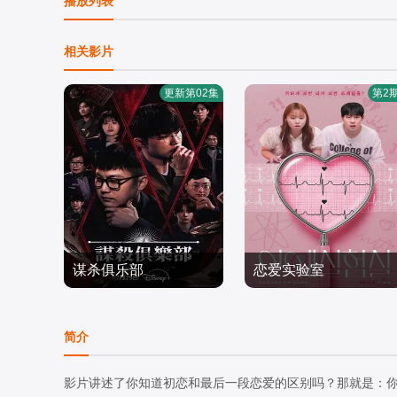
播放列表
相关影片
更新第02集
第2
谋杀俱乐部
恋爱实验室
李相赫,沈昌珉,崔杋圭
查尔斯,李周宪
日韩综艺
日韩综艺
简介
2026/韩国
2026/韩国
影片讲述了你知道初恋和最后一段恋爱的区别吗？那就是：你总