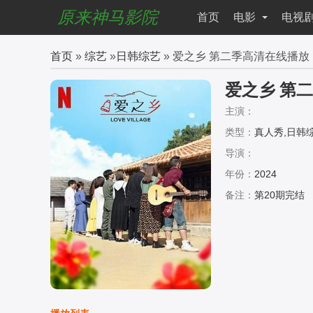
原来神马影院
首页
电影
电视
首页
»
综艺
»
日韩综艺
» 爱之乡 第二季高清在线播放
爱之乡 第
主演：
类型：
真人秀,日韩
导演：
年份：
2024
备注：
第20期完结