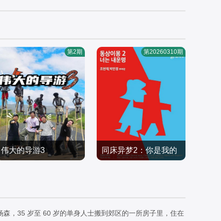
第2期
第20260310期
伟大的导游3
同床异梦2：你是我的
金大浩,尹斗俊,高圭弼,赵
金九拉,徐章勋,秋瓷炫,于
命运
贤雅,申贤俊,崔效定,李施
日韩综艺
晓光
日韩综艺
优
2026/韩国
2017/韩国
，35 岁至 60 岁的单身人士搬到郊区的一所房子里，住在