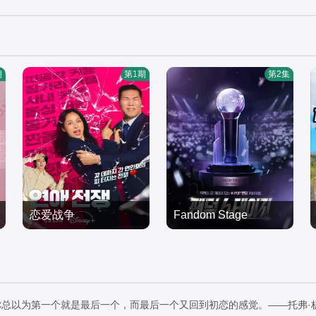
期
第1期
第2集
恋爱战争
Fandom Stage
李孝利,徐章勋,金希澈
尹斗俊
日韩综艺
日韩综艺
2026/韩国
2026/韩国
以为第一个就是最后一个，而最后一个又回到初恋的感觉。——托弗·杨森