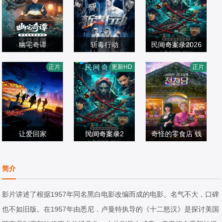
幽宅奇谭
斩毒行动
民间奇案录2026
应灏铭,朱娅,肖东
张天其,于荣光,程
古斌,张雪菡,盛少
正片
更新HD
正片
昊,宋未央
剧情片
镇,张冬,张宁江,姜
剧情片
剧情片
2026/中国大陆
超,石兆琪,纪海星,
2026/中国大陆
2026/中国大陆
邵峰,纵昕芸,赵雷
棋,池程,杨恒,左腾
让爱回家
云,姜艺声,张瑞雪,
民间奇案录2
奇怪的零食店 钱
周睿睿,周睿睿
琪格,雷景铄,黄信
古斌,张雪菡,盛少
罗美兰,李来
天堂
剧情片
纲,胡笑源,贾紫倩,
剧情片
剧情片
简介
2026/中国大陆
孙祎彤,董轩妤,王
2026/中国大陆
2026/韩国
依宁
影片讲述了根据1957年同名黑白电影改编而成的电影。名气不大，口碑
也不如旧版。在1957年由悉尼．卢曼特执导的《十二怒汉》是探讨美国