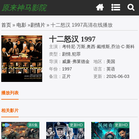
原来神马影院
首页
»
电影
»
剧情片
» 十二怒汉 1997高清在线播放
十二怒汉 1997
主演：
考特尼·万斯,奥西·戴维斯,乔治·C·斯科
特,阿明·缪勒-斯塔尔,道林·海伍德,詹姆斯·甘多
类型：
剧情,犯罪
菲尼,托尼·丹扎,杰克·莱蒙,休姆·克罗宁,麦凯尔
导演：
威廉·弗莱德金
地区：
美国
泰·威廉逊,爱德华·詹姆斯·奥莫斯,威廉·彼德森,
年份：
1997
语言：
英语
玛丽·麦克唐纳,道格拉斯·斯派恩
备注：
正片
更新：
2026-06-03
播放列表
相关影片
第6集
更新HD
更新HD