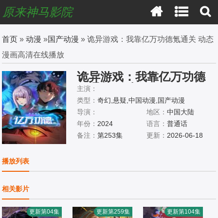
原来神马影院
首页
»
动漫
»
国产动漫
» 诡异游戏：我靠亿万功德氪通关 动态
漫画高清在线播放
诡异游戏：我靠亿万功德
氪通关 动态漫画
主演：
类型：
奇幻,悬疑,中国动漫,国产动漫
导演：
地区：
中国大陆
年份：
2024
语言：
普通话
备注：
第253集
更新：
2026-06-18
播放列表
相关影片
更新第04集
更新第259集
更新第104集