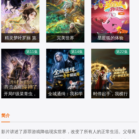
精灵梦叶罗丽 第
完美世界
星星狐的体验
十一季（下）
锦鲤,刘晴,赵双,吴
姚培华,黄怡晴
第11集
第14集
第22集
国产动漫
楚越,阎么么,宣晓
国产动漫
国产动漫
2026/中国大陆
鸣
2021/大陆
2012/中国大陆
开局F级菜青虫，
全城通缉：我和学
时停起手，我横行
我靠吞噬成神了
霸的夺命猫鼠局
废土之一秒定生死
国产动漫
国产动漫
国产动漫
简介
2026/中国大陆
2026/中国大陆
2026/中国大陆
影片讲述了原罪游戏降临现实世界，改变了所有人的正常生活。父母离