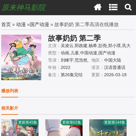
原来神马影院
首页
»
动漫
»
国产动漫
» 故事奶奶 第二季高清在线播放
故事奶奶 第二季
主演：
吴凌云,郭政建,杨希,彭尧,郑小璞,巩大
方,赵欣,赵铭洲,王晨光,刘琮,巫蛊悠悠,李嘉祥,
类型：
动画,儿童,中国动漫,国产动漫
杨默,杨莹,李金燕,傅晨阳,唐小喜,苗得雨,林强,
导演：
刘峰宇,范浩然,
地区：
中国大陆
刘蕊,梁晓强,张赫,文森,陈昭,魏一凡,马语非,景
高吉童
年份：
2022
语言：
汉语普通话
向,李逸,许峻茗,刘妤姻子
备注：
第26集完结
更新：
2026-03-18
播放列表
相关影片
更新第45集
更新第02集
更新第144集