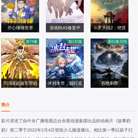
开心锤锤世界
游戏BUG修复中
斗罗大陆2：绝世
锤锤：空落尽,梨
倒霉死勒,顺子
唐门2023
第74集
第145集
第62集完结
妹：涩尕猫
国产动漫
国产动漫
国产动漫
2025/大陆
2026/中国大陆
2023/中国大陆
SSS级超越常理的
冰封末世，我打造
苍绝剑尊
圣骑士 动态漫画
完美领地 动态漫
国产动漫
国产动漫
画动态漫
国产动漫
简介
2024/中国大陆
2026/中国大陆
2026/中国大陆
影片讲述了由中央广播电视总台央视动漫集团出品的动画片《故事奶
奶》第二季于2022年2月4日登陆少儿频道播出。相比第一季以孩子们