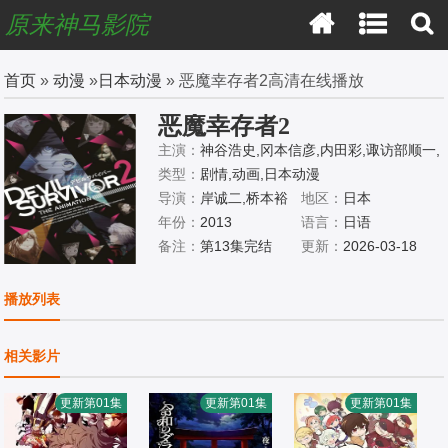
原来神马影院
首页
»
动漫
»
日本动漫
» 恶魔幸存者2高清在线播放
恶魔幸存者2
主演：
神谷浩史,冈本信彦,内田彩,诹访部顺一,
樱井孝宏,泽城美雪,井口裕香,小清水亚美,斋藤
类型：
剧情,动画,日本动漫
枫子,阿澄佳奈,山口立花子,浪川大辅,真殿光
导演：
岸诚二,桥本裕
地区：
日本
昭,小山力也
之,古田丈司,镰仲史阳,
年份：
2013
语言：
日语
小林孝志,清水一伸,政
备注：
第13集完结
更新：
2026-03-18
木伸一
播放列表
相关影片
更新第01集
更新第01集
更新第01集