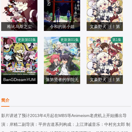
梅比乌斯之尘
令和的斑小姐
文豪野犬 汪！第
土田大,千本木彩
田村睦心,寺杣昌
宫野真守,细谷佳
二季
更新第03集
更新第01集
第1集
花,盐口量平,本泉
日本动漫
纪,津田美波,寺泽
日本动漫
正,樱井孝宏,诸星
日本动漫
莉奈,坂泰斗,三上
2026/日本
百花
2026/日本
堇,石田彰,子安武
2026/日本
枝织,松田飒水,广
人,森川智之,福山
桥凉,桑原由气,福
润,梶裕贵,花泽香
原绫香,德留慎乃
BanGDreamYUM
落第贤者的学院无
菜,大塚明夫,小野
文豪野犬 汪！第
佑,市川苍,日野麻
仲町阿拉蕾,宫永
E∞MITA
梅田修一朗,小山
双 第二回转生，S
贤章,植田佳奈,小
上村祐翔,宫野真
二季 文豪
里,稗田宁宁,河濑
野乃花,峰月律,藤
日本动漫
内怜央,白石晴香,
日本动漫
等级作弊魔术师冒
市真琴,谷山纪章,
守,细谷佳正,诸星
日本动漫
简介
茉希,青山玲菜,猪
都子,千石由乃
2026/日本
加藤英美里,平川
2026/日本
险记
草尾毅,阿座上洋
堇,小野贤章,谷山
2026/日本
股慧士,大野智敬,
大辅,东地宏树,福
平,千叶翔也,林勇,
纪章,樱井孝宏,花
影片讲述了预计2013年4月起在MBS等Animeism老虎机上开始播出导
手冢宏通,堀金苍
原绫香
上村祐翔
泽香菜,森川智之,
演：岸精二副导演：平井吉道系列构成：上江津诚音乐：中村光太郎 制