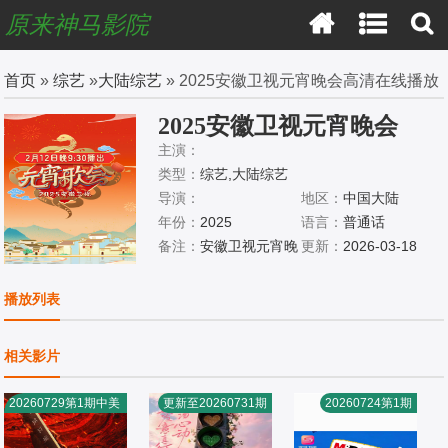
原来神马影院
首页
»
综艺
»
大陆综艺
» 2025安徽卫视元宵晚会高清在线播放
2025安徽卫视元宵晚会
主演：
类型：
综艺,大陆综艺
导演：
地区：
中国大陆
年份：
2025
语言：
普通话
备注：
安徽卫视元宵晚
更新：
2026-03-18
会
播放列表
相关影片
20260729第1期中美
更新至20260731期
20260724第1期
食竞技纯享版