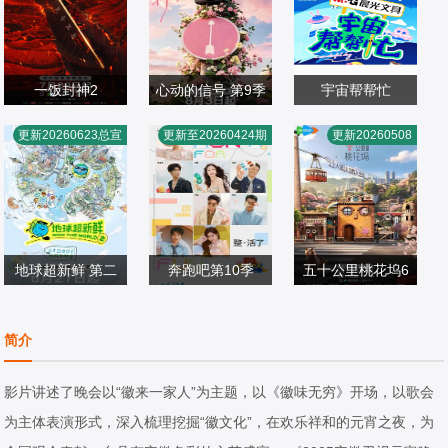
一饭封神2
心动的信号 第9季
宇宙帮帮忙
谢霆锋,张勇,郑永
薛凯琪,杨超越,代
余宇涵,张颜齐,井
更新20260623总宣
更新至20260424期
更新20260508
麒,陈晓卿,李诞,屈
大陆综艺
旭,杜海涛,张纯烨
大陆综艺
胧,丁真珍珠
大陆综艺
雨瑜,杨艳彬,黎子
2026/中国大陆
2026/中国大陆
2026/中国大陆
安
地球超新鲜 第二
奔跑吧第10季
五十公里桃花坞6
郭京飞,李乃文,孙
季
李晨,郑恺,沙溢,白
阿如那,萧敬腾,滕
红雷,王玉雯,陈星
大陆综艺
鹿,范丞丞,张真源,
大陆综艺
哲,袁咏仪,彭冠英,
大陆综艺
简介
旭,刘宇宁,林一,龚
2026/中国大陆
孟子义,李昀锐
2026/大陆
周涛,徐若晗,贺峻
2026/中国大陆
俊
霖,李雪琴,王子奇,
影片讲述了晚会以“徽来一家人”为主题，以《徽味无穷》开场，以歌会
陈鑫海,方媛,徐志
为主体表演形式，深入梳理挖掘“徽文化”，在欢乐祥和的元宵之夜，为