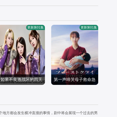
更新第01集
更新第01集
如果不良激战区的四天
第一声啼哭母子救命急
塚地武雅,冨田菜々風,櫻
比嘉爱未
王转生成了偶像团体
救班
井もも,鈴木瞳美,蟹沢萌
日韩剧
日韩剧
子,谷崎早耶,本田珠由記,
2026/日本
2026/日本
落合希来里,尾木波菜,永
一个地方都会发生横冲直撞的事情，剧中将会展现一个过去的男