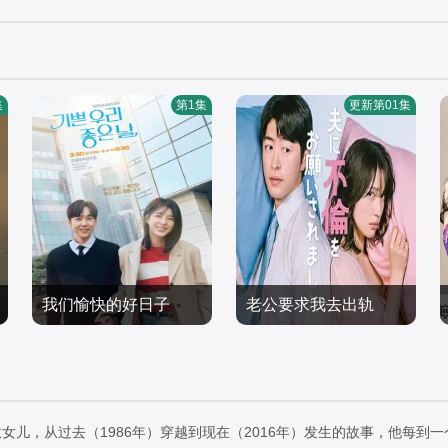
集
第1集
更新第01集
我们愉快的好日子
老公要求我去出轨
严贤京,尹仲勋,申正允,尹
滨津隆之,佐野玲於,山野
多英,金惠玉,鲜于在德,尹
日韩剧
海,叶山奖之,横野堇,中村
日韩剧
多勋,文喜京,李商淑,郑孝
2026/韩国
百合香,桥本美敦子
2026/日本
彬,李家豪,郑永琡
女儿，从过去（1986年）穿越到现在（2016年）发生的故事，他每到