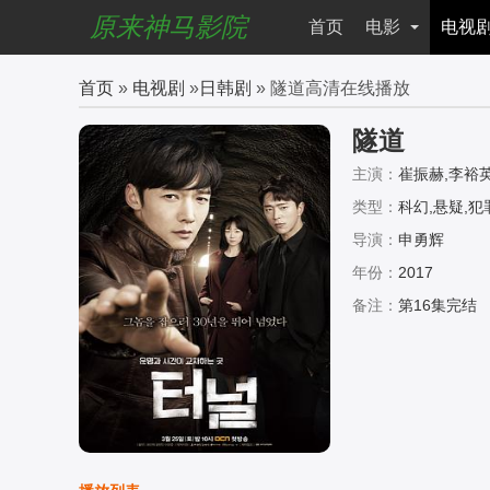
原来神马影院
首页
电影
电视
首页
»
电视剧
»
日韩剧
» 隧道高清在线播放
隧道
主演：
崔振赫,李裕英
赵胜渊,徐恩雅,全镇
类型：
科幻,悬疑,犯
导演：
申勇辉
年份：
2017
备注：
第16集完结