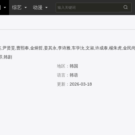
剧
综艺
动漫
,尹贤旻,曹熙奉,金炳哲,姜其永,李诗雅,车学沇,文淑,许成泰,楊朱虎,金民尚
基
罪,韩剧
地区：
韩国
语言：
韩语
更新：
2026-03-18