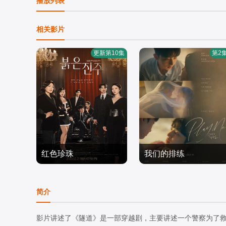
播放列表
相关影片
更新第10集
第2
红色珍珠
我们的排练
李元宗,李代延,金宣敬,李
梁洪硕,박성현
甫姫,朴真熙,韩振熙,李应
日韩剧
日韩剧
简介
敬,金惠仙,???,??
2026/韩国
2026/韩国
影片讲述了《隧道》是一部穿越剧，主要讲述一个警察为了救