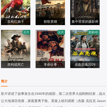
双枪红娘子
校歌英雄
集中营里的摄影师
陈之辉,李为民,王
王虎城,张卫,隋丽
马里奥·卡萨斯,理
正片
正片
更新HD
岗岗,谢宁,王程,王
战争片
战争片
查德·范·韦登,阿兰
战争片
品一,文祈,刘姝彤,
2026/中国大陆
2026/中国大陆
·埃尔南德斯,阿德
2018/西班牙
魏兆雄,邱晨阳
里亚·萨拉查,爱德
华·布赫,斯特凡·韦
胜利或死亡
革命往事
纳特,弗兰克·费斯,
浴血忠魂2026
Constance,Gay,D
罗德·斯泰格尔,詹
卢卡·佩洛斯,玛卡
艾科,郭美林子,李
orcas,Coppin,An
战争片
姆斯·柯本,罗慕洛·
战争片
蕾娜·戈麦斯,丹尼
博,葛佳佳,邓凯匀,
战争片
简介
ne,Serra,Tadrina,
2023/法国
瓦利,玛丽娅·蒙蒂,
1971/意大利
斯·乌伊洛基,玛丽
周星宜,红卫姝辰,
2026/中国大陆
Hocking,达米安·
里克·巴塔利亚,佛
安·科奇什
张博,胡骁源,陈宇
影片讲述了故事发生在1946年的德国，第二次世界大战刚刚结束，战火
朱耶罗
朗哥格拉齐奥西
星,朱丹蕾,张庆亮
让大地满目疮痍，家庭妻离子散。英俊上校刘易斯（杰森·克拉克 Jason