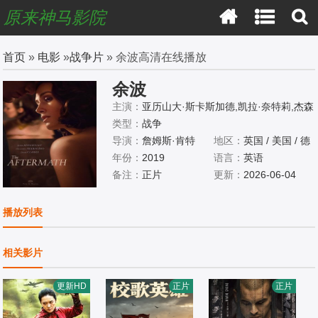
原来神马影院
首页
»
电影
»
战争片
» 余波高清在线播放
余波
主演：
亚历山大·斯卡斯加德,凯拉·奈特莉,杰森
·克拉克,凯特·菲利普斯,费昂·奥谢,雅尼克·许
类型：
战争
曼,亚历山大·谢尔,吉姆·海伊,弗雷德里克·普雷
导演：
詹姆斯·肯特
地区：
英国 / 美国 / 德
斯顿,汤姆·贝尔,Abigail,Rice,Logan,Hillier,Flor
年份：
2019
国
语言：
英语
a,Thiemann,Joseph,Arkley,克劳迪娅·瓦西科
备注：
正片
更新：
2026-06-04
娃
播放列表
相关影片
更新HD
正片
正片