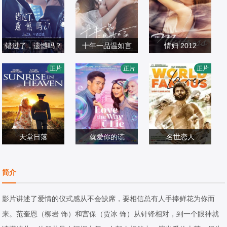
错过了，遗憾吗？
十年一品温如言
情妇 2012
庄达菲,王安宇,白
丁禹兮,任敏,李泽
约翰·洛伊·克鲁兹,
正片
正片
正片
客,敖子逸,赵佳丽,
爱情片
锋,王川,许童心,丁
爱情片
比雅·阿隆佐,罗纳
爱情片
周澄奥,陈昊宇,黄
2026/中国大陆
楠,漆昱辰,辛云来,
2022/中国大陆
尔多·巴尔德斯
2012/菲律宾
子琪,吴汉坤,孙嘉
陈莹,陆诗雨,朱宏
灵,泰乐
嘉,李宜娟,陶慧敏
天堂日落
就爱你的谎
名世恋人
凯丽‧考恩,特拉维
冼立呒,Alex,Gonz
维杰·德韦拉贡达,
斯,伯恩斯,柯宾·伯
爱情片
aga,Kylie,Verzos
爱情片
拉茜·科纳,艾西瓦
爱情片
简介
恩森,邦尼·布罗斯,
2020/美国
a
2020/菲律宾
娅·拉杰什,Catheri
2020/印度
迪·沃伦斯,艾琳·贝
ne,Tresa,伊扎贝
影片讲述了爱情的仪式感从不会缺席，要相信总有人手捧鲜花为你而
西亚,Jenn,Gotzo
尔·蕾特
来。范奎恩（柳岩 饰）和宫保（贾冰 饰）从针锋相对，到一个眼神就