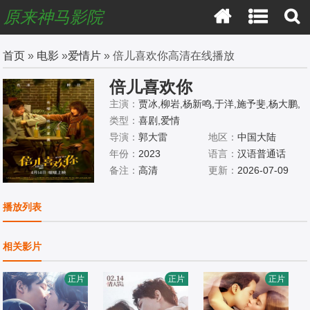
原来神马影院
首页
»
电影
»
爱情片
» 倍儿喜欢你高清在线播放
倍儿喜欢你
主演：
贾冰,柳岩,杨新鸣,于洋,施予斐,杨大鹏,
高搏,李昕亮,黄允桐,张子墨,蒋欣奇,郭力行,刘
类型：
喜剧,爱情
子豪,常远,魏翔,鄂靖文,潘斌龙,冯雷,曾黎,孙越,
导演：
郭大雷
地区：
中国大陆
修睿,刘天佐,范湉湉,喳喳,林柒予,潘柚彤,马典
年份：
2023
语言：
汉语普通话
滨,单越升
备注：
高清
更新：
2026-07-09
播放列表
相关影片
正片
正片
正片