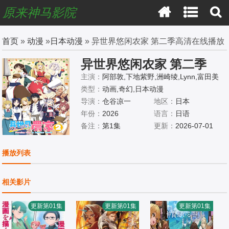
原来神马影院
首页
»
动漫
»
日本动漫
» 异世界悠闲农家 第二季高清在线播放
异世界悠闲农家 第二季
主演：
阿部敦,下地紫野,洲崎绫,Lynn,富田美
忧,藤井雪代,齐藤真知子,日冈夏美,速水奖,市
类型：
动画,奇幻,日本动漫
道真央,木内秀信,阿部菜摘子,柊优花,岛野花,
导演：
仓谷凉一
地区：
日本
吉冈茉祐,相坂优歌,石谷春贵,稻田彻,浦田涉,
年份：
2026
语言：
日语
笹沼晃,上田燿司,高桥伸也,高桥良辅,日笠阳
备注：
第1集
更新：
2026-07-01
子,广田行生,冈咲美保,伊藤加奈惠,乡田穗积,
近藤玲奈,小岩井小鸟,小山内怜央,津田里穗,龙
播放列表
田直树,杉山里穗,小野大辅,依田菜津,和多田美
咲,河野日和,东内麻理子,樱井彻,中村源太,优
相关影片
木加奈,畑中万里江,白熊宽嗣,白石晴香,大地
叶,大久保瑠美,福山润,大西沙织,泊明日菜,久
更新第01集
更新第01集
更新第01集
野美咲,绿川