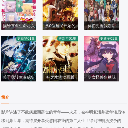
描绘直至生命尽头
从0位居民开始的
你们先走我断后
关根明良,早见沙
松田健一郎,若山
边境领主大人
市道真央,石川由
更新第01集
更新至01集
更新至01集
织,仁见纱绫,藤村
日本动漫
诗音,坂泰斗,伊藤
日本动漫
依,森川智之,小山
日本动漫
花音,日高范子,种
2026/日本
美来,白石晴香,福
2026/日本
刚志,梶原岳人,相
2026/日本
崎敦美,野上尤加
山润,安田陆矢,阿
良茉优,木下铃奈,
奈,井上喜久子
保玛利亚,鲸,日笠
花井美春,丸冈和
关于我转生变成史
阳子,东山奈央
神之水滴动画版
佳奈,小坂井祐莉
少女怪兽焦糖味
,冈咲美保,丰口惠
莱姆这档事第四季
龟梨和也,佐藤拓
绘,照井悠希,宫咲
千贺光莉,梶田大
美,前野智昭,古川
日本动漫
也,内田真礼,甲斐
日本动漫
明里
嗣,关根明良,白石
日本动漫
简介
慎,千本木彩花,市
2026/日本
田裕子,藤真秀,渡
2026/日本
晴香,三石琴乃,小
2026/日本
道真央,江口拓也,
边美佐,内田夕夜,
西克幸,松井惠理
影片讲述了不敌病魔而辞世的青年——火乐，被神明复活并变年轻后转
大塚芳忠,山本兼
浦山迅,银河万丈
子
移到异世界，期待展开享受悠闲农业的第二人生！得到神明所授予的