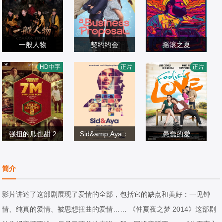
一般人物
契约约会
摇滚之夏
魏兵,马朕,周彦新,
凯特琳·哈尔德曼,
Zeke·F·Carlton·II
HD中字
正片
正片
刘尚奎
喜剧片
艾丽尔·塔图姆,Ab
喜剧片
I,Paul·Stenerson,
喜剧片
2026/中国大陆
idzar·Al·Ghifari
2025/印度尼西亚
Ashlee·Buchanan
2026/美国
强扭的瓜也甜 2
Sid&amp;Aya：
愚蠢的爱
约吉·巴布,维施努·
丁东·丹特斯安妮·
并非爱情故事
杰克·库恩卡安吉
维绍尔,拉姆亚·克
喜剧片
柯蒂斯加比·艾根
喜剧片
琳·昆图西田美穗
喜剧片
简介
里希南,艾西瓦娅·
2026/印度
曼
2018/菲律宾
2017/菲律宾
莱克希米,Karuna
影片讲述了这部剧展现了爱情的全部，包括它的缺点和美好：一见钟
s,Sreeja·Ravi
情、纯真的爱情、被思想扭曲的爱情…… 《仲夏夜之梦 2014》这部剧