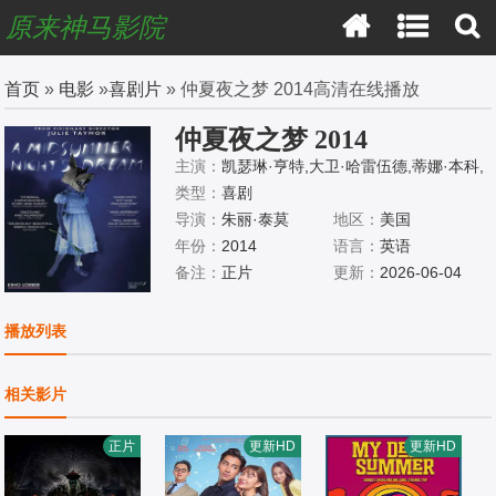
原来神马影院
首页
»
电影
»
喜剧片
» 仲夏夜之梦 2014高清在线播放
仲夏夜之梦 2014
主演：
凯瑟琳·亨特,大卫·哈雷伍德,蒂娜·本科,
马克斯·凯塞拉,扎克·艾普曼,杰瑞特·奥斯汀·布
类型：
喜剧
朗,Brendan,Averett,Olivia,Bak,马库斯·贝拉米,
导演：
朱丽·泰莫
地区：
美国
Ciaran,Bowling,罗杰·克拉克,Jon,Viktor,Corpu
年份：
2014
语言：
英语
z,Christina,Dimanche,莉莉·恩格勒特,Jake,L.,
备注：
正片
更新：
2026-06-04
Faragalli,Jaryd,Farcon,乔·格里法西,杰克·霍
洛维茨,扎卡里·因凡特,Reimi,Kaneko
播放列表
相关影片
正片
更新HD
更新HD