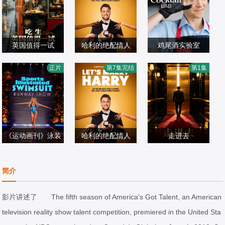
英国值得一试
哈利的绝配情人
鸡尾酒实验室
哈利·乔西,Alexan
正片
第7集完结
第1集
欧美综艺
dra·Cooper
欧美综艺
欧美综艺
2026/英国
2026/美国
2026/美国
《运动画刊》泳装
哈利的绝配情人
走进去
梅瑞迪思·米克尔
伸展台
森
欧美综艺
欧美综艺
欧美综艺
简介
2026/美国
2026/美国
2026/美国
影片讲述了 The fifth season of America's Got Talent, an American
television reality show talent competition, premiered in the United Sta