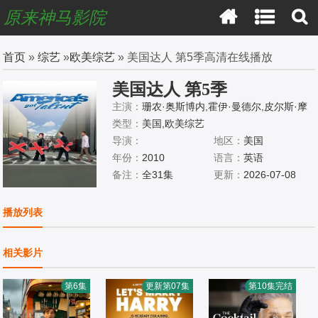
原来神马影院
首页
»
综艺
»
欧美综艺
» 美国达人 第5季高清在线播放
美国达人 第5季
主演：
珊农·奥斯博内,霍伊·曼德尔,皮尔斯·摩
根
类型：
美国,欧美综艺
导演：
地区：
美国
年份：
2010
语言：
英语
备注：
全31集
更新：
2026-07-08
播放列表
相关影片
第6集
更新第07集
第10集完结