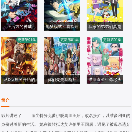
正后方的神威
地狱模式～喜欢速
我家的弟弟们真是
市道真央,井泽诗
田村睦心,饭冢麻
通游戏的玩家在废
大空直美,增田俊
让您费心了
更新第01集
更新第01集
更新第01集
织,杉田智和,相坂
日本动漫
结,畠中祐,千本木
日本动漫
设定异世界无双～
树,八代拓,小野贤
日本动漫
优歌,碧乃梨心
2026/日本
彩花,石川英郎,大
2026/日本
第二季
章,寺泽百花,小野
2026/日本
原沙耶香,小市真
大辅,远藤绫
琴,杉田智和,千叶
从0位居民开始的
翔也,三宅麻理惠,
你们先走我断后
描绘直至生命尽头
松田健一郎,若山
边境领主大人
大塚明夫,宫本崇
市道真央,石川由
关根明良,早见沙
诗音,坂泰斗,伊藤
日本动漫
弘,樱井孝宏
依,森川智之,小山
日本动漫
织,仁见纱绫,藤村
日本动漫
简介
美来,白石晴香,福
2026/日本
刚志,梶原岳人,相
2026/日本
花音,日高范子,种
2026/日本
山润,安田陆矢,阿
良茉优,木下铃奈,
崎敦美,野上尤加
影片讲述了 顶尖特务克萝伊脱离组织后，改名换姓，以维多利亚的
保玛利亚,鲸,日笠
花井美春,丸冈和
奈,井上喜久子
身份过着新的生活。 她在辗转抵达艾许伯里王国后，遇见了被母亲遗弃