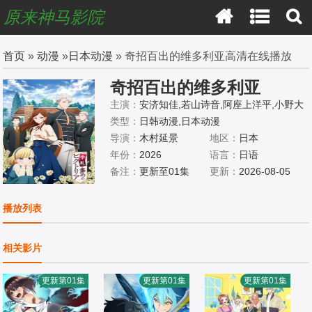
原来神马影院
首页
»
动漫
»
日本动漫
» 奇招百出的维多利亚高清在线播放
奇招百出的维多利亚
主演：
安济知佳,若山诗音,阿座上洋平,小野大
辅,潘惠美,古川慎,逢坂良太,小野贤章,野岛健
类型：
日韩动漫,日本动漫
儿,秋保佐永子,家中宏
导演：
木村延景
地区：
日本
年份：
2026
语言：
日语
备注：
更新至01集
更新：
2026-08-05
播放列表
相关影片
更新第01集
更新第01集
更新第01集