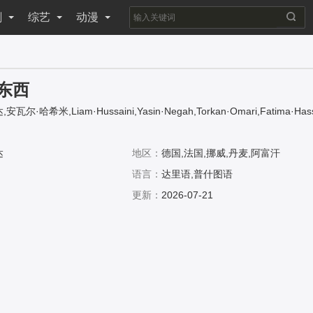
剧
综艺
动漫
东西
尔·哈希米,Liam·Hussaini,Yasin·Negah,Torkan·Omari,Fatima·Hass
ah·Tajzai,Laila·Mahmudi,Farzad·Hamidpadgan·Hamidpadgan,Ali·Husse
达
地区：
德国,法国,挪威,丹麦,阿富汗
语言：
达里语,普什图语
更新：
2026-07-21