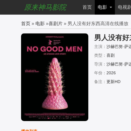
原来神马影院
首页
电影
电视
首页
»
电影
»
喜剧片
» 男人没有好东西高清在线播放
男人没有好
主演：
沙赫巴努·萨达,安瓦
mad·Azizi,Masihull
类型：
喜剧
i
导演：
沙赫巴努·萨
年份：
2026
备注：
更新HD