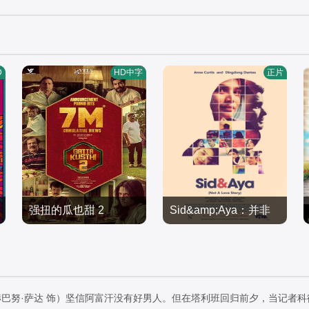
D
HD中字
正片
强扭的瓜也甜 2
Sid&amp;Aya：并非
约吉·巴布,维施努·维绍尔,
丁东·丹特斯安妮·柯蒂斯
爱情故事
拉姆亚·克里希南,艾西瓦
喜剧片
加比·艾根曼
喜剧片
娅·莱克希米,Karunas,Sre
2026/印度
2018/菲律宾
eja·Ravi
巴努·萨达 饰）坚信阿富汗没有好男人。但在塔利班回归前夕，当记者