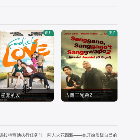
正片
正片
愚蠢的爱
凸槌三兄弟2
杰克·库恩卡安吉琳·昆图
安德鲁·E.丹尼斯·帕迪拉
西田美穗
喜剧片
詹诺·吉布斯
喜剧片
2017/菲律宾
2021/菲律宾
科德拉特带她执行任务时，两人火花四溅——她开始质疑自己的