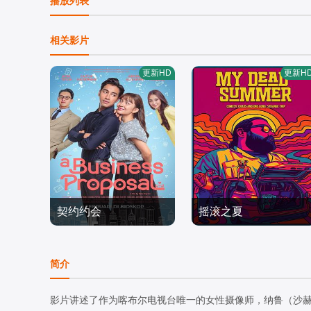
播放列表
相关影片
更新HD
更新H
契约约会
摇滚之夏
凯特琳·哈尔德曼,艾丽尔·
Zeke·F·Carlton·III,Paul·S
塔图姆,Abidzar·Al·Ghifari
喜剧片
tenerson,Ashlee·Buchan
喜剧片
简介
2025/印度尼西亚
an
2026/美国
影片讲述了作为喀布尔电视台唯一的女性摄像师，纳鲁（沙赫